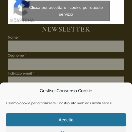
Clicca per accettare i cookie per questo
servizio
NEWSLETTER
Nome
*
Cognome
*
Indirizzo email
*
Gestisci Consenso Cookie
ISCRIZIONE NEWSLETTER
*
Desidero iscrivermi alla newsletter per rimanere
Usiamo cookie per ottimizzare il nostro sito web ed i nostri servizi.
aggiornato sui vostri eventi.
INVIA
Accetta