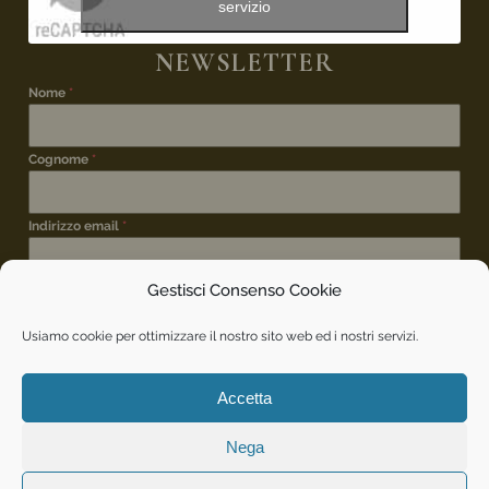
servizio
NEWSLETTER
Nome
*
Cognome
*
Indirizzo email
*
Gestisci Consenso Cookie
ISCRIZIONE NEWSLETTER
*
Desidero iscrivermi alla newsletter per rimanere
Usiamo cookie per ottimizzare il nostro sito web ed i nostri servizi.
aggiornato sui vostri eventi.
INVIA
Accetta
Nega