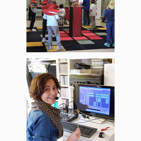
all’Opera
La Scuola al
Megafono