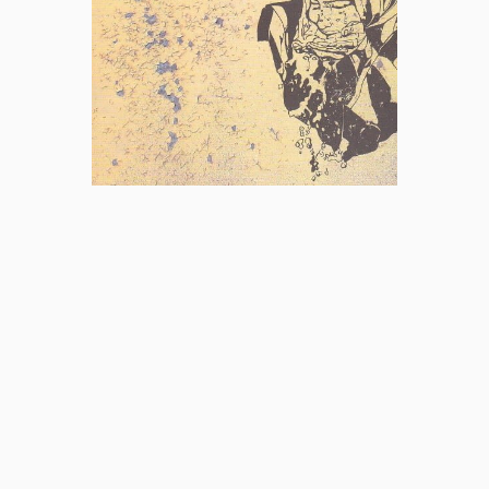
Rinascere
DisegnareMusica
Ensamble