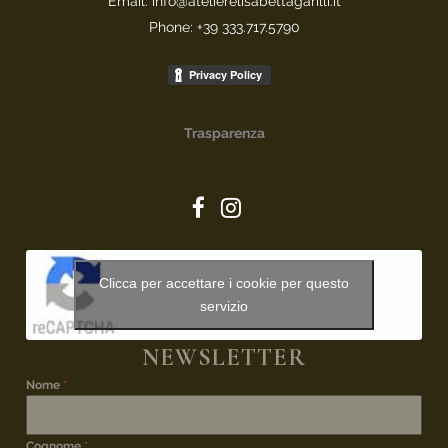
Email: info@atelierelisabettagarilli.it
Phone: +39 333.717.5790
Trasparenza
Clicca per accettare i cookie per questo
servizio
NEWSLETTER
Nome
*
Cognome
*