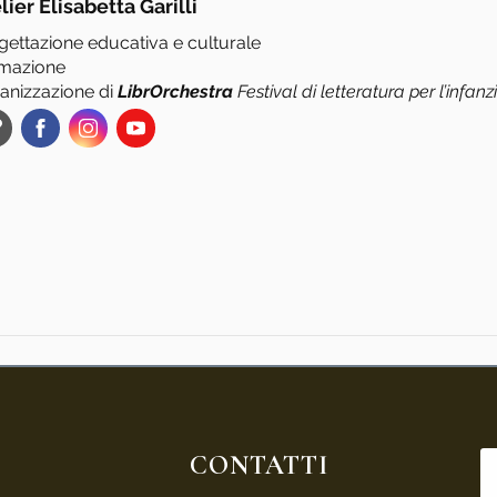
lier Elisabetta Garilli
gettazione educativa e culturale
mazione
anizzazione di
L
ibrOrchestra
Festival di letteratura per l’infan
CONTATTI