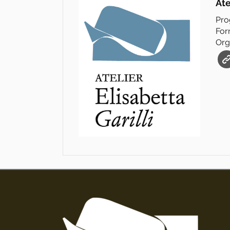
Ate
Pro
For
Org