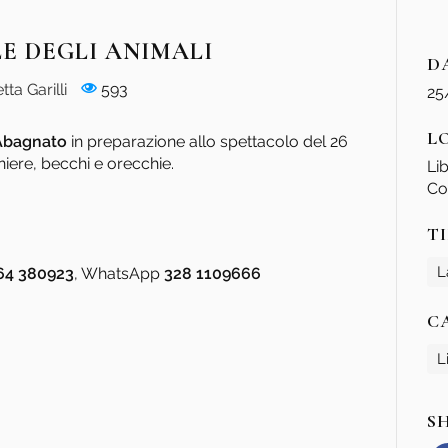
E DEGLI ANIMALI
D
tta Garilli
593
25
L
Abagnato
in preparazione allo spettacolo del 26
niere, becchi e orecchie.
Li
Co
T
L
64 380923
, WhatsApp
328 1109666
C
L
S