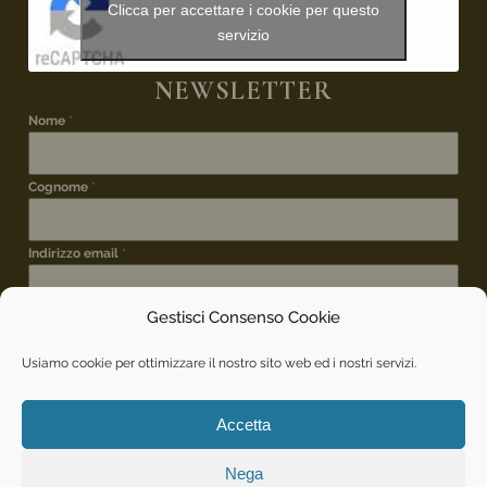
Clicca per accettare i cookie per questo
servizio
NEWSLETTER
Nome
*
Cognome
*
Indirizzo email
*
Gestisci Consenso Cookie
ISCRIZIONE NEWSLETTER
*
Desidero iscrivermi alla newsletter per rimanere
Usiamo cookie per ottimizzare il nostro sito web ed i nostri servizi.
aggiornato sui vostri eventi.
INVIA
Accetta
Nega