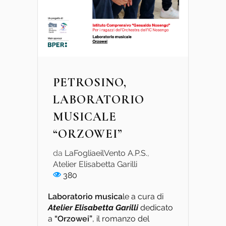
PETROSINO,
LABORATORIO
MUSICALE
“ORZOWEI”
da
LaFogliaeilVento A.P.S.
,
Atelier Elisabetta Garilli
380
Laboratorio musica
le a cura di
Atelier Elisabetta Garilli
dedicato
a
“Orzowei”
, il romanzo del