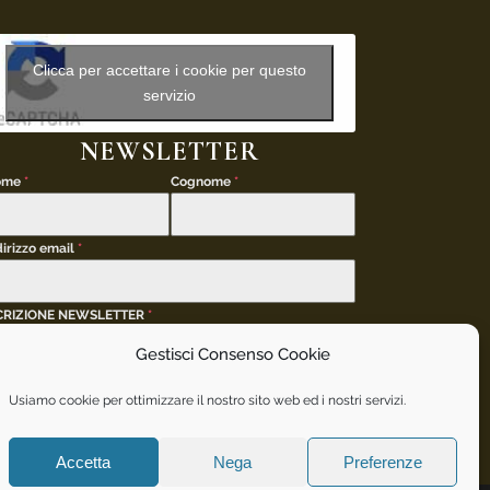
Clicca per accettare i cookie per questo
servizio
NEWSLETTER
ome
*
Cognome
*
dirizzo email
*
CRIZIONE NEWSLETTER
*
Desidero iscrivermi alla newsletter per
Gestisci Consenso Cookie
rimanere aggiornato sui vostri eventi.
Usiamo cookie per ottimizzare il nostro sito web ed i nostri servizi.
INVIA
Accetta
Nega
Preferenze