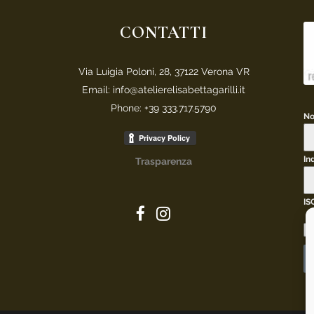
CONTATTI
Via Luigia Poloni, 28, 37122 Verona VR
Email: info@atelierelisabettagarilli.it
Phone: +39 333.717.5790
N
In
Trasparenza
IS