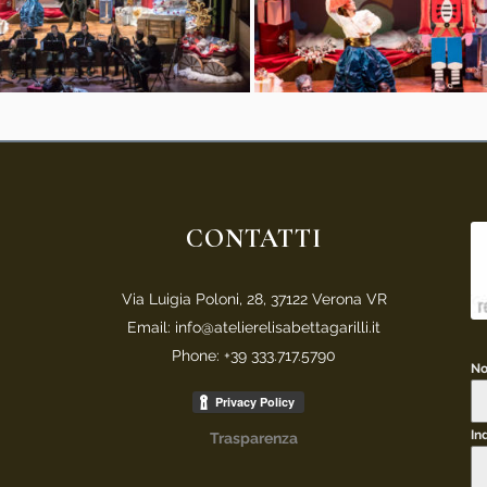
CONTATTI
Via Luigia Poloni, 28, 37122 Verona VR
Email: info@atelierelisabettagarilli.it
Phone: +39 333.717.5790
N
In
Trasparenza