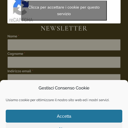
Clicca per accettare i cookie per questo
servizio
NEWSLETTER
Nome
*
Cognome
*
Indirizzo email
*
Gestisci Consenso Cookie
ISCRIZIONE NEWSLETTER
*
Desidero iscrivermi alla newsletter per rimanere
Usiamo cookie per ottimizzare il nostro sito web ed i nostri servizi.
aggiornato sui vostri eventi.
INVIA
Accetta