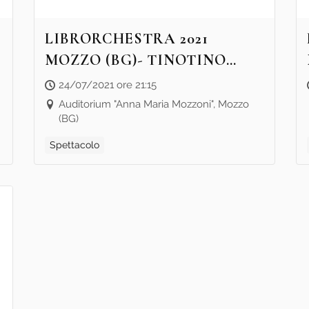
LIBRORCHESTRA 2021
MOZZO (BG)- TINOTINO
TINOTINA TINO TIN TIN
24/07/2021 ore 21:15
A
TIN
Auditorium "Anna Maria Mozzoni", Mozzo
(BG)
Spettacolo