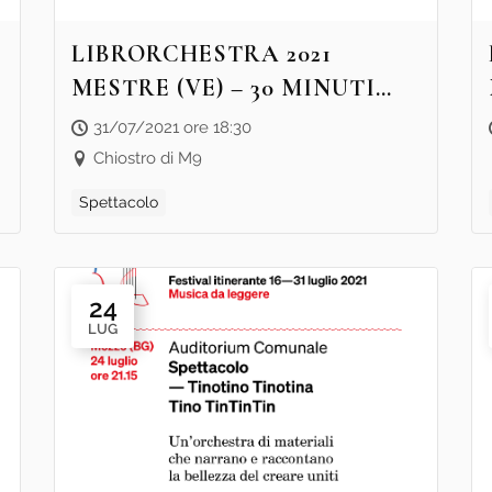
LIBRORCHESTRA 2021
MESTRE (VE) – 30 MINUTI
CON “UN PIANOFORTE, UN
31/07/2021 ore 18:30
CANE, UNA PULCE E UNA
Chiostro di M9
BAMBINA” – SPETTACOLO
Spettacolo
24
LUG