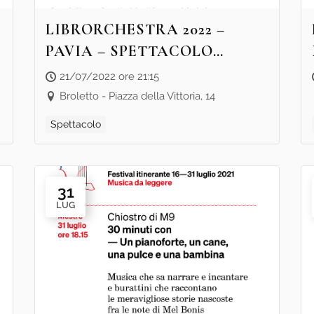
LIBRORCHESTRA 2022 –
PAVIA – SPETTACOLO
“TINOTINO TINOTINA
21/07/2022 ore 21:15
TINOTINTINTIN”
Broletto - Piazza della Vittoria, 14
Spettacolo
31
LUG