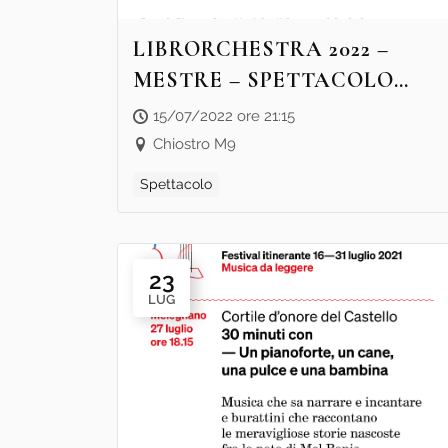
LIBRORCHESTRA 2022 –
MESTRE – SPETTACOLO
“ZHUAN CHI NELLA
15/07/2022 ore 21:15
FORESTA DI BAMBÙ”
Chiostro M9
Spettacolo
23
LUG