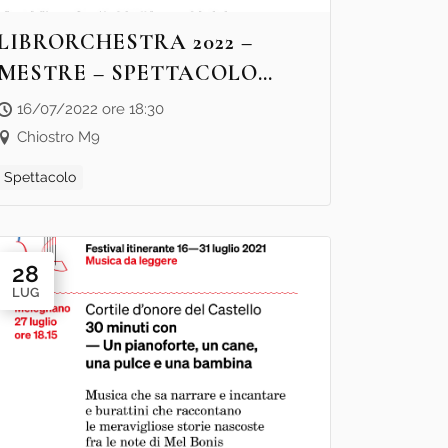
LIBRORCHESTRA 2022 –
MESTRE – SPETTACOLO
D’ALTRI TEMPI “TEATRINI
16/07/2022 ore 18:30
DELLE ORE”
Chiostro M9
Spettacolo
28
LUG