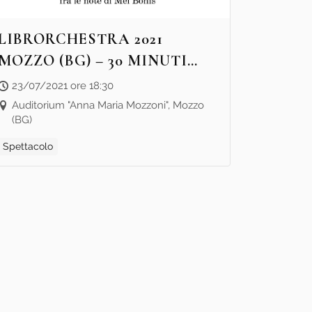
LIBRORCHESTRA 2021
MOZZO (BG) – 30 MINUTI
CON “UN PIANOFORTE, UN
23/07/2021 ore 18:30
CANE, UNA PULCE E UNA
Auditorium "Anna Maria Mozzoni", Mozzo
(BG)
BAMBINA” – SPETTACOLO
Spettacolo