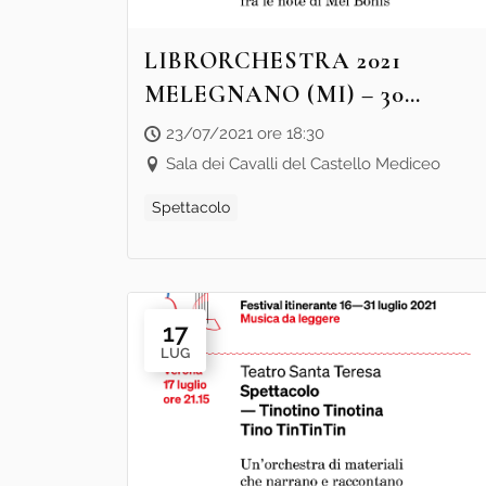
LIBRORCHESTRA 2021
MELEGNANO (MI) – 30
MINUTI CON “UN
23/07/2021 ore 18:30
PIANOFORTE, UN CANE, UN
Sala dei Cavalli del Castello Mediceo
PULCE E UNA BAMBINA” –
Spettacolo
SPETTACOLO
17
LUG