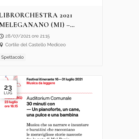
LIBRORCHESTRA 2021
MELEGANANO (MI) –
TINOTINO TINOTINA TINO
28/07/2021 ore 21:15
TIN TIN TIN
Cortile del Castello Mediceo
Spettacolo
23
LUG