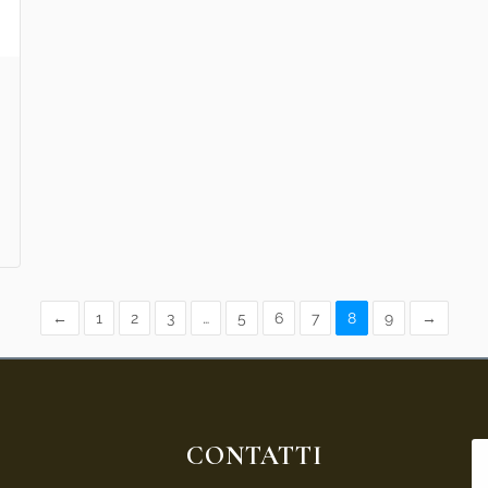
←
1
2
3
…
5
6
7
8
9
→
CONTATTI