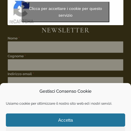
Clicca per accettare i cookie per questo
servizio
NEWSLETTER
Nome
*
Cognome
*
Indirizzo email
*
Gestisci Consenso Cookie
ISCRIZIONE NEWSLETTER
*
Desidero iscrivermi alla newsletter per rimanere
Usiamo cookie per ottimizzare il nostro sito web ed i nostri servizi.
aggiornato sui vostri eventi.
INVIA
Accetta