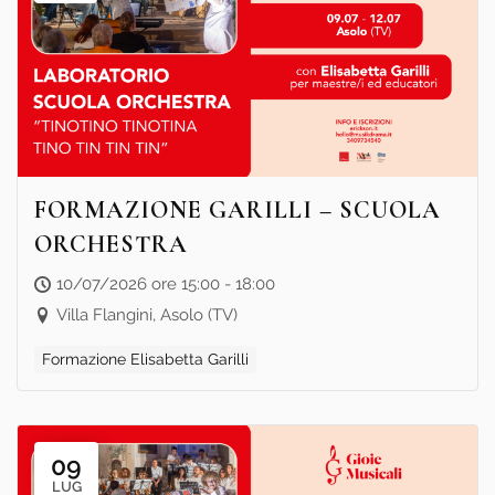
FORMAZIONE GARILLI – SCUOLA
ORCHESTRA
10/07/2026 ore 15:00 - 18:00
Villa Flangini, Asolo (TV)
Formazione Elisabetta Garilli
09
LUG