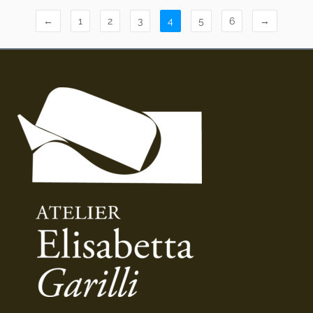
←
1
2
3
4
5
6
→