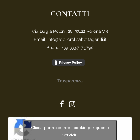
CONTATTI
Via Luigia Poloni, 28, 37122 Verona VR
Email: info@atelierelisabettagarilli.it
Phone: +39 333.717.5790
Trasparenza
Clicca per accettare i cookie per questo
servizio