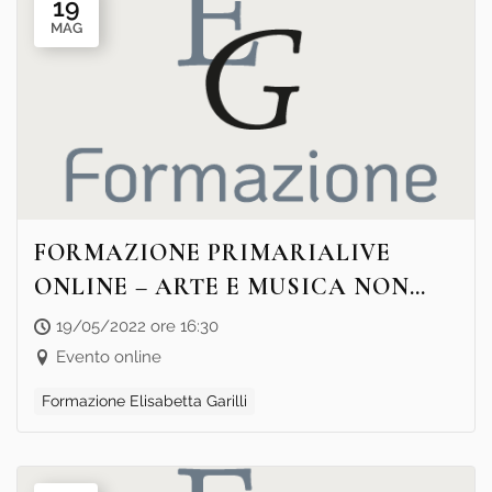
19
MAG
FORMAZIONE PRIMARIALIVE
ONLINE – ARTE E MUSICA NON
SOLO STEAM! FARE ARTE E
19/05/2022 ore 16:30
MUSICA ALLA PRIMARIA ONLINE
Evento online
Formazione Elisabetta Garilli