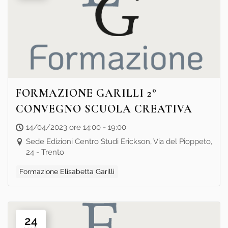
FORMAZIONE GARILLI 2°
CONVEGNO SCUOLA CREATIVA
14/04/2023 ore 14:00 - 19:00
Sede Edizioni Centro Studi Erickson, Via del Pioppeto,
24 - Trento
Formazione Elisabetta Garilli
24