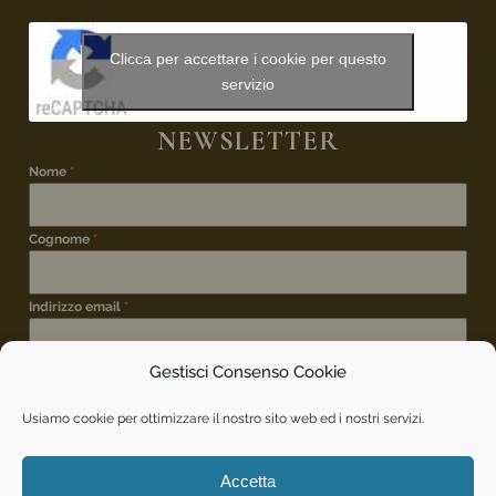
Clicca per accettare i cookie per questo
servizio
NEWSLETTER
Nome
*
Cognome
*
Indirizzo email
*
Gestisci Consenso Cookie
ISCRIZIONE NEWSLETTER
*
Desidero iscrivermi alla newsletter per rimanere
Usiamo cookie per ottimizzare il nostro sito web ed i nostri servizi.
aggiornato sui vostri eventi.
INVIA
Accetta