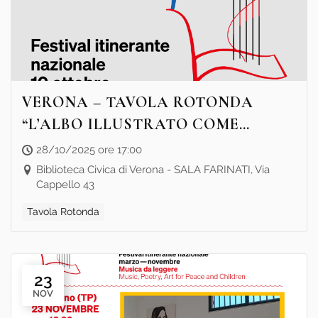
VERONA – TAVOLA ROTONDA
“L’ALBO ILLUSTRATO COME
STRUMENTO DI PACE
28/10/2025 ore 17:00
ATTRAVERSO L’ARTE E LA
Biblioteca Civica di Verona - SALA FARINATI, Via
Cappello 43
MUSICA”
Tavola Rotonda
23
NOV