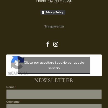
Phone: +39 333.717.5790
Trasparenza
Clicca per accettare i cookie per questo
servizio
NEWSLETTER
Nome
*
Cognome
*