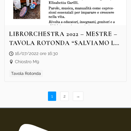
LIBRORCHESTRA 2022 – MESTRE –
TAVOLA ROTONDA “SALVIAMO LE
NOTE, SALVIAMO LE PAROLE”
16/07/2022 ore 16:30
Chiostro M9
Tavola Rotonda
1
2
→